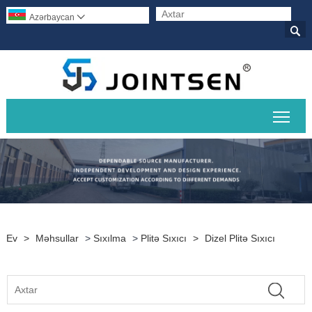
Azərbaycan


Əsas
Ev
>
Məhsullar
>
Sıxılma
>
Plitə Sıxıcı
>
Dizel Plitə Sıxıcı