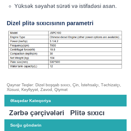
Yüksək səyahət sürəti və istifadəsi asan.
Dizel plitə sıxıcısının parametri
Qaynar Teqlər: Dizel boşqab sıxıcı, Çin, İstehsalçı, Təchizatçı,
Xüsusi, Keyfiyyət, Zavod, Qiymət
Əlaqədar Kateqoriya
Zərbə çərçivələri
Plitə sıxıcı
Sorğu göndərin