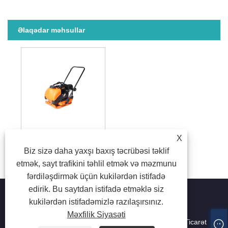
Əlaqədar məhsullar
X
Benzin boşqab sıxıcı
Biz sizə daha yaxşı baxış təcrübəsi təklif
etmək, sayt trafikini təhlil etmək və məzmunu
fərdiləşdirmək üçün kukilərdən istifadə
edirik. Bu saytdan istifadə etməklə siz
kukilərdən istifadəmizlə razılaşırsınız.
Məxfilik Siyasəti
Müəllif hüquqları © 2024 Guangzhou Deport Comsen Ticarət