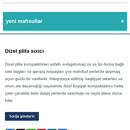
yeni məhsullar
Dizel plitə sıxıcı
Dizel plitə kompaktörləri asfaltı sıxlaşdırmaq və ya bir-birinə bağlı
səki daşları və qarışıq torpaqları çox məhdud yerlərdə qoymaq
üçün güclü bir vasitədir. İnteqrasiya edilmiş nəqliyyat təkərləri və
onun əla dayanıqlığı sayəsində dizel boşqab kompaktatoru hətta
çətin şəraitdə belə dəqiq yerlərdə asanlıqla və səylə idarə oluna
bilər.
Sorğu göndərin