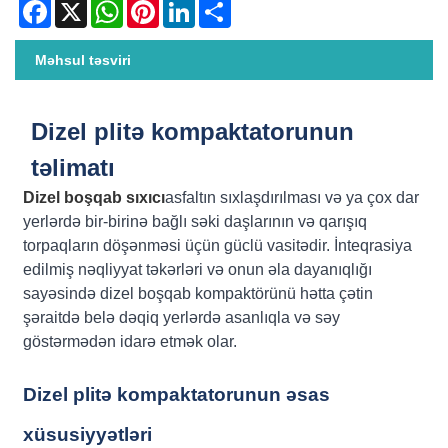
Facebook
X
WhatsApp
Pinterest
LinkedIn
Share
Məhsul təsviri
Dizel plitə kompaktatorunun
təlimatı
Dizel boşqab sıxıcı
asfaltın sıxlaşdırılması və ya çox dar
yerlərdə bir-birinə bağlı səki daşlarının və qarışıq
torpaqların döşənməsi üçün güclü vasitədir. İnteqrasiya
edilmiş nəqliyyat təkərləri və onun əla dayanıqlığı
sayəsində dizel boşqab kompaktörünü hətta çətin
şəraitdə belə dəqiq yerlərdə asanlıqla və səy
göstərmədən idarə etmək olar.
Dizel plitə kompaktatorunun əsas
xüsusiyyətləri