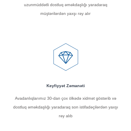
uzunmüddətli dostluq əməkdaşlığı yaradaraq
müştərilərdən yaxşı rəy alır
Keyfiyyət Zəmanəti
Avadanlıqlarımız 30-dan çox ölkədə xidmət göstərib və
dostluq əməkdaşlığı yaradaraq son istifadəçilərdən yaxşı
rəy alıb