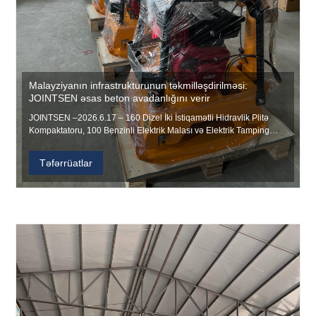
Malayziyanın infrastrukturunun təkmilləşdirilməsi:
JOINTSEN əsas beton avadanlığını verir
JOINTSEN –2026.6.17 – 160 Dizel İki İstiqamətli Hidravlik Plitə
Kompaktatoru, 100 Benzinli Elektrik Malası və Elektrik Tamping
Çarxını özündə əks etdirən yüksək məhsuldar tikinti avadanlığının
yeni göndərişi JOINTSEN-in digər sənaye obyektlərindəki
Təfərrüatlar
istehsalat layihələrindən uğurla göndərildi.