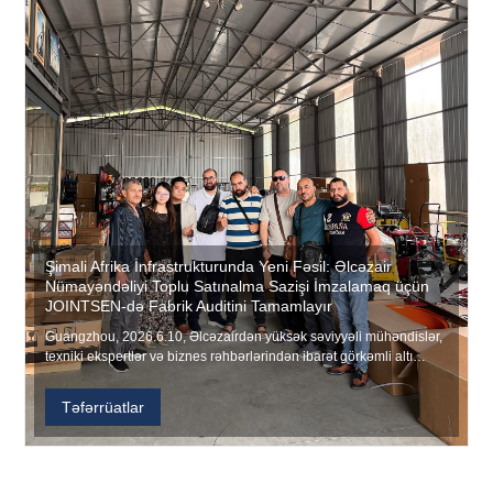
Şimali Afrika İnfrastrukturunda Yeni Fəsil: Əlcəzair
Nümayəndəliyi Toplu Satınalma Sazişi İmzalamaq üçün
JOINTSEN-də Fabrik Auditini Tamamlayır
Guangzhou, 2026.6.10, Əlcəzairdən yüksək səviyyəli mühəndislər,
texniki ekspertlər və biznes rəhbərlərindən ibarət görkəmli altı
nəfərlik nümayəndə heyəti JOINTSEN-i ziyarət etdi. Böyük miqyaslı
zavod layihəsi üçün benzinlə işləyən elektrik malaları, boşqab
Təfərrüatlar
sıxıcıları və beton vibratorlarının alınma...