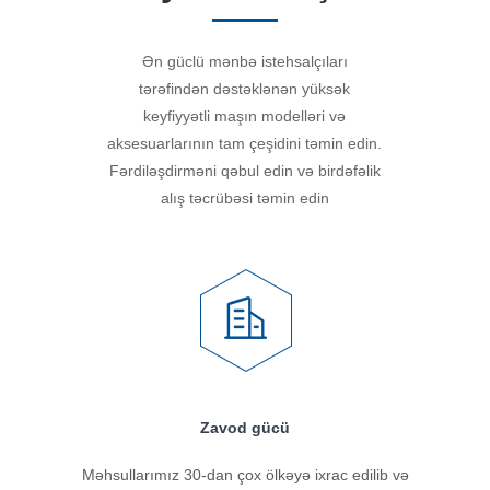
Ən güclü mənbə istehsalçıları
tərəfindən dəstəklənən yüksək
keyfiyyətli maşın modelləri və
aksesuarlarının tam çeşidini təmin edin.
Fərdiləşdirməni qəbul edin və birdəfəlik
alış təcrübəsi təmin edin
Zavod gücü
Məhsullarımız 30-dan çox ölkəyə ixrac edilib və