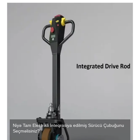
Niyə Tam Elektrikli İnteqrasiya edilmiş Sürücü Çubuğunu
Seçməlisiniz?