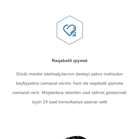
Rəqabətli qiymət
Güclü mənbə istehsalçılarının dəstəyi yalnız məhsulun
keyfiyyətinə zəmanət vermir, həm də rəqabətli qiymətə
zəmanət verir. Müştərilərə istənilən vaxt xidmət göstərmək
üçün 24 saat konsultasiya qaynar xətti