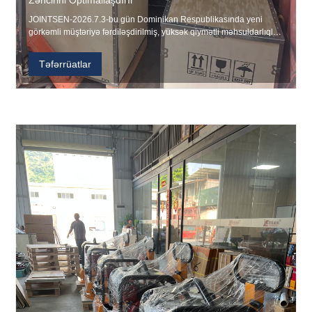
JOINTSEN-2026.7.3-bu gün Dominikan Respublikasında yeni
görkəmli müştəriyə fərdiləşdirilmiş, yüksək qiymətli məhsuldarlıqlı
avadanlıq portfelinin uğurlu çatdırılmasını elan etdi. Bu tərəfdaşlıq
JOINTSEN-in möhkəm təchizat zəncirinə inteqrasiyasını və qlobal
Təfərrüatlar
müştəri tələblərini dəqiqlik və səmərəlili...