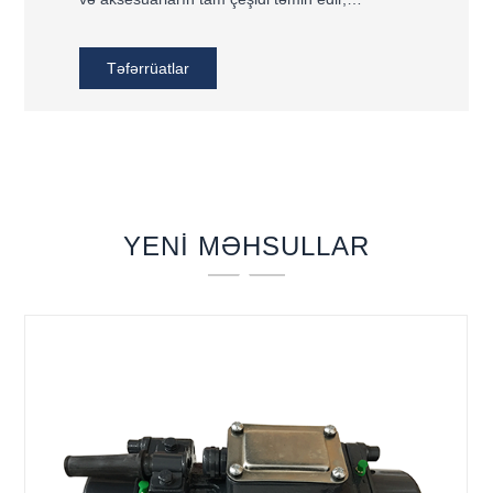
özelleştirme qəbul edir və bir-birinin bir satın
alma təcrübəsini təmin edir. Fabrikamız beton
Təfərrüatlar
vibrator, enerji balığı, beton ekranlı maşın və s.
YENI MƏHSULLAR