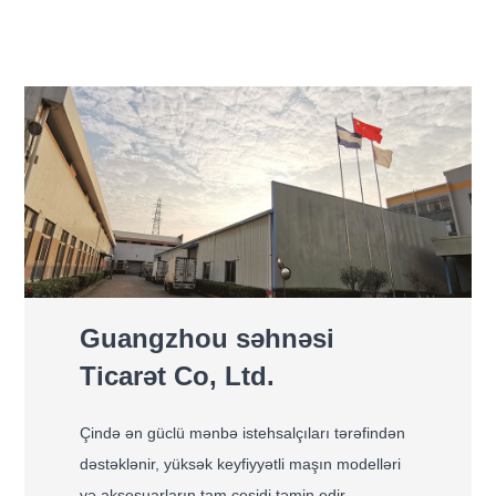
Guangzhou səhnəsi
Ticarət Co, Ltd.
Çində ən güclü mənbə istehsalçıları tərəfindən
dəstəklənir, yüksək keyfiyyətli maşın modelləri
və aksesuarların tam çeşidi təmin edir,