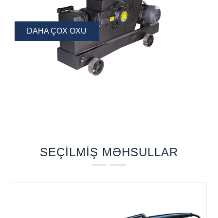
SIXILMA
DAHA ÇOX OXU
SEÇILMIŞ MƏHSULLAR