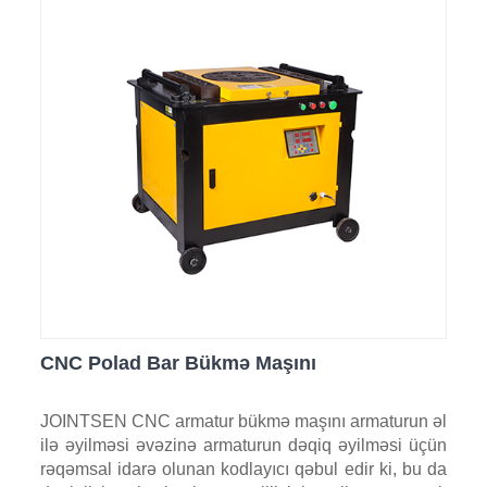
CNC Polad Bar Bükmə Maşını
JOINTSEN CNC armatur bükmə maşını armaturun əl
ilə əyilməsi əvəzinə armaturun dəqiq əyilməsi üçün
rəqəmsal idarə olunan kodlayıcı qəbul edir ki, bu da