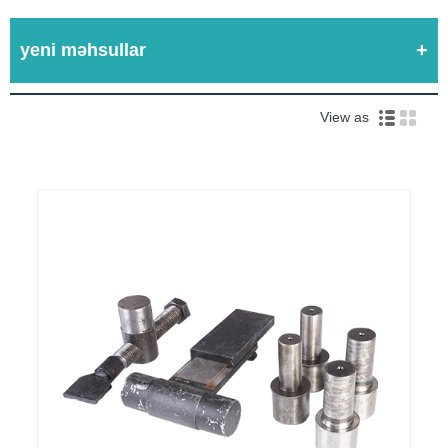
yeni məhsullar
View as