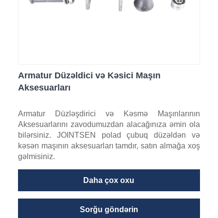
Armatur Düzəldici və Kəsici Maşın
Aksesuarları
Armatur Düzləşdirici və Kəsmə Maşınlarının
Aksesuarlarını zavodumuzdan alacağınıza əmin ola
bilərsiniz. JOINTSEN polad çubuq düzəldən və
kəsən maşının aksesuarları tamdır, satın almağa xoş
gəlmisiniz.
Daha çox oxu
Sorğu göndərin