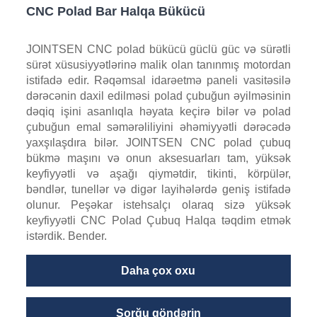
CNC Polad Bar Halqa Bükücü
JOINTSEN CNC polad bükücü güclü güc və sürətli
sürət xüsusiyyətlərinə malik olan tanınmış motordan
istifadə edir. Rəqəmsal idarəetmə paneli vasitəsilə
dərəcənin daxil edilməsi polad çubuğun əyilməsinin
dəqiq işini asanlıqla həyata keçirə bilər və polad
çubuğun emal səmərəliliyini əhəmiyyətli dərəcədə
yaxşılaşdıra bilər. JOINTSEN CNC polad çubuq
bükmə maşını və onun aksesuarları tam, yüksək
keyfiyyətli və aşağı qiymətdir, tikinti, körpülər,
bəndlər, tunellər və digər layihələrdə geniş istifadə
olunur. Peşəkar istehsalçı olaraq sizə yüksək
keyfiyyətli CNC Polad Çubuq Halqa təqdim etmək
istərdik. Bender.
Daha çox oxu
Sorğu göndərin