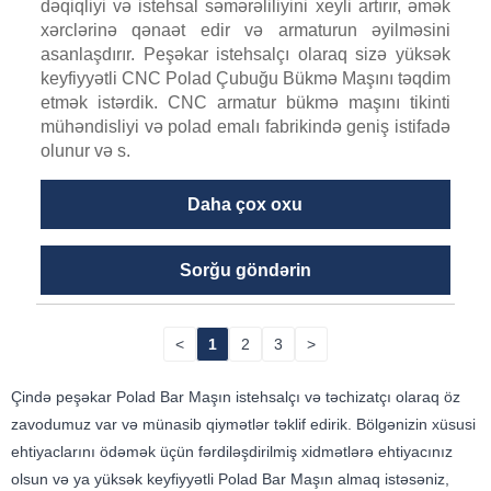
dəqiqliyi və istehsal səmərəliliyini xeyli artırır, əmək
xərclərinə qənaət edir və armaturun əyilməsini
asanlaşdırır. Peşəkar istehsalçı olaraq sizə yüksək
keyfiyyətli CNC Polad Çubuğu Bükmə Maşını təqdim
etmək istərdik. CNC armatur bükmə maşını tikinti
mühəndisliyi və polad emalı fabrikində geniş istifadə
olunur və s.
Daha çox oxu
Sorğu göndərin
<
1
2
3
>
Çində peşəkar Polad Bar Maşın istehsalçı və təchizatçı olaraq öz
zavodumuz var və münasib qiymətlər təklif edirik. Bölgənizin xüsusi
ehtiyaclarını ödəmək üçün fərdiləşdirilmiş xidmətlərə ehtiyacınız
olsun və ya yüksək keyfiyyətli Polad Bar Maşın almaq istəsəniz,