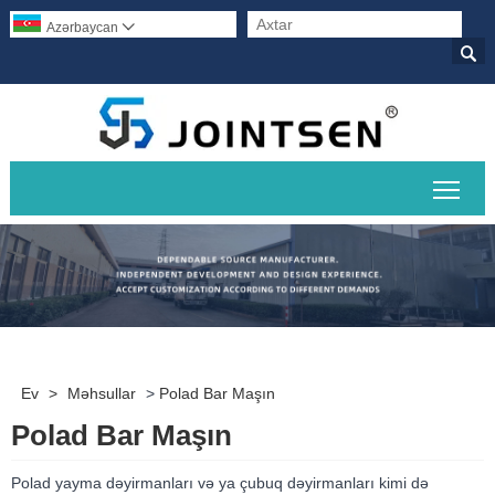
Azərbaycan


Əsas
Ev
>
Məhsullar
>
Polad Bar Maşın
Polad Bar Maşın
Polad yayma dəyirmanları və ya çubuq dəyirmanları kimi də