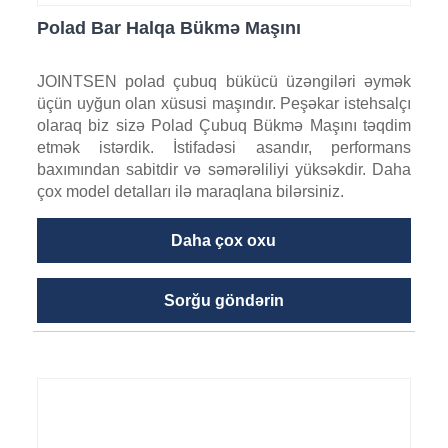
Polad Bar Halqa Bükmə Maşını
JOINTSEN polad çubuq bükücü üzəngiləri əymək
üçün uyğun olan xüsusi maşındır. Peşəkar istehsalçı
olaraq biz sizə Polad Çubuq Bükmə Maşını təqdim
etmək istərdik. İstifadəsi asandır, performans
baxımından sabitdir və səmərəliliyi yüksəkdir. Daha
çox model detalları ilə maraqlana bilərsiniz.
Daha çox oxu
Sorğu göndərin