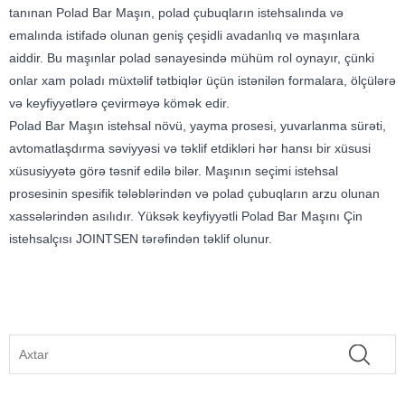
tanınan Polad Bar Maşın, polad çubuqların istehsalında və
emalında istifadə olunan geniş çeşidli avadanlıq və maşınlara
aiddir. Bu maşınlar polad sənayesində mühüm rol oynayır, çünki
onlar xam poladı müxtəlif tətbiqlər üçün istənilən formalara, ölçülərə
və keyfiyyətlərə çevirməyə kömək edir.
Polad Bar Maşın istehsal növü, yayma prosesi, yuvarlanma sürəti,
avtomatlaşdırma səviyyəsi və təklif etdikləri hər hansı bir xüsusi
xüsusiyyətə görə təsnif edilə bilər. Maşının seçimi istehsal
prosesinin spesifik tələblərindən və polad çubuqların arzu olunan
xassələrindən asılıdır. Yüksək keyfiyyətli Polad Bar Maşını Çin
istehsalçısı JOINTSEN tərəfindən təklif olunur.