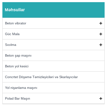
Məhsullar
Beton vibrator
Güc Mala
Sıxılma
Beton şap maşını
Beton yol kəsici
Concrtet Döşəmə Təmizləyiciləri və Skarlayıcılar
Yol nişanlama maşını
Polad Bar Maşın