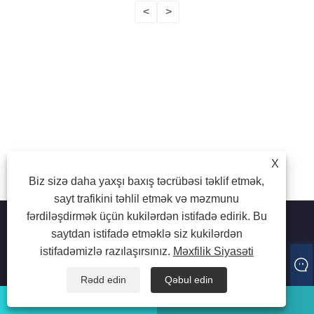
<
>
X
Biz sizə daha yaxşı baxış təcrübəsi təklif etmək,
sayt trafikini təhlil etmək və məzmunu
fərdiləşdirmək üçün kukilərdən istifadə edirik. Bu
saytdan istifadə etməklə siz kukilərdən
istifadəmizlə razılaşırsınız.
Məxfilik Siyasəti
Müəllif hüquqları © 2024 Guangzhou Deport Comsen Ticarət
Co, Ltd. Bütün hüquqlar qorunur.
Rədd edin
Qəbul edin
whatsapp
E-poçt