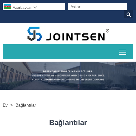
Azərbaycan


Əsas
Ev
>
Bağlantılar
Bağlantılar