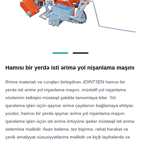
Hamısı bir yerdə isti ərimə yol nişanlama maşını
Ərimə materialı və cızıqları birləşdirən JOINTSEN hamısı bir
yerdə isti ərimə yol nişanlama maşını, müxtəlif yol nişanlama
növlərinin tətbiqini müstəqil şəkildə tamamlaya bilər. Yol
işarələmə işləri üçün qaynar ərimə çaydanını bağlamaya ehtiyac
yoxdur, hamısı bir yerdə qaynar ərimə yol nişanlama maşını
işarələmə işləri üçün isti ərimə örtüyünə qədər müstəqil isti ərimə
sisteminə malikdir. Asan itələmə, tez bişirmə, rahat hərəkət və
çevik əməliyyat xüsusiyyətlərinə malikdir və kiçik layihələrdə və