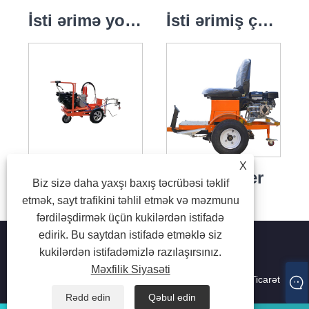
İsti ərimə yol nişanlama maşını
İsti ərimiş çaydan
X
Yüksək Təzyiqli Havasız Soyuq Boya Yol İşarələmə Maşını
Linedriver
Biz sizə daha yaxşı baxış təcrübəsi təklif
etmək, sayt trafikini təhlil etmək və məzmunu
fərdiləşdirmək üçün kukilərdən istifadə
edirik. Bu saytdan istifadə etməklə siz
kukilərdən istifadəmizlə razılaşırsınız.
Məxfilik Siyasəti
Müəllif hüquqları © 2024 Guangzhou Deport Comsen Ticarət
Co, Ltd. Bütün hüquqlar qorunur.
Rədd edin
Qəbul edin