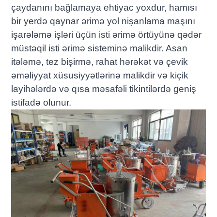
çaydanını bağlamaya ehtiyac yoxdur, hamısı
bir yerdə qaynar ərimə yol nişanlama maşını
işarələmə işləri üçün isti ərimə örtüyünə qədər
müstəqil isti ərimə sisteminə malikdir. Asan
itələmə, tez bişirmə, rahat hərəkət və çevik
əməliyyat xüsusiyyətlərinə malikdir və kiçik
layihələrdə və qısa məsafəli tikintilərdə geniş
istifadə olunur.