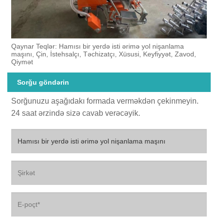
Qaynar Teqlər: Hamısı bir yerdə isti ərimə yol nişanlama
maşını, Çin, İstehsalçı, Təchizatçı, Xüsusi, Keyfiyyət, Zavod,
Qiymət
Sorğu göndərin
Sorğunuzu aşağıdakı formada verməkdən çekinmeyin.
24 saat ərzində sizə cavab verəcəyik.