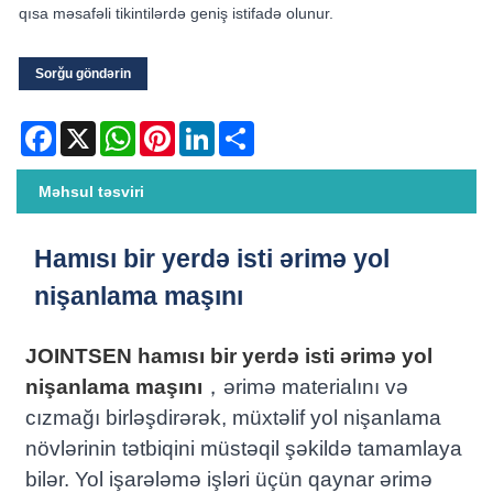
qısa məsafəli tikintilərdə geniş istifadə olunur.
Sorğu göndərin
Facebook
X
WhatsApp
Pinterest
LinkedIn
Share
Məhsul təsviri
Hamısı bir yerdə isti ərimə yol
nişanlama maşını
JOINTSEN hamısı bir yerdə isti ərimə yol
nişanlama maşını
，ərimə materialını və
cızmağı birləşdirərək, müxtəlif yol nişanlama
növlərinin tətbiqini müstəqil şəkildə tamamlaya
bilər. Yol işarələmə işləri üçün qaynar ərimə