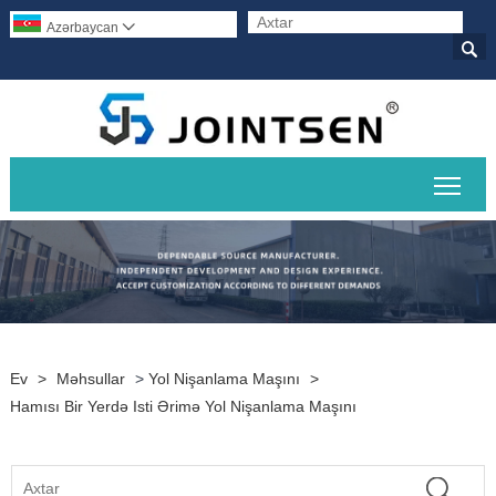
Azərbaycan


Əsas
Ev
>
Məhsullar
>
Yol Nişanlama Maşını
>
Hamısı Bir Yerdə Isti Ərimə Yol Nişanlama Maşını